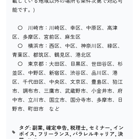
載している地域以外の場所も条件次第で対応可
能です。)
〇 川崎市：川崎区、幸区、中原区、高津
区、多摩区、宮前区、麻生区
〇 横浜市：西区、中区、神奈川区、緑区、
青葉区、都筑区、鶴見区、港北区
〇 東京都：大田区、目黒区、世田谷区、杉
並区、中野区、新宿区、渋谷区、品川区、港
区、千代田区、中央区、文京区、豊島区、狛江
市、調布市、三鷹市、武蔵野市、小金井市、府
中市、立川市、国立市、国分寺市、多摩市、日
野市、町田市 など
タグ:
副業
,
確定申告
,
税理士
,
セミナー
,
イン
ボイス
,
フリーランス
,
パラレルキャリア
,
決