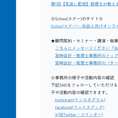
第1回【見逃し配信】税理士が教え
☆Schoo(スクー)のサイト☆
Schoo(スクー) – 社会人向けオ
★顧問契約・セミナー・講演・執
こちらにメッセージください『
宮﨑会計・税理士事務所のトッ
宮﨑会計・税理士事務所の〈サ
☆事務所の様子や活動内容の確認
下記SNSをフォローしていただけ
子や活動内容の確認できます。
Instagram(インスタグラム)
facebook(フェイスブック)
X(旧Twitter・ツイッター)