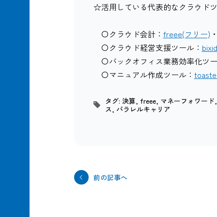
☆活用している代表的なクラウドツール
〇クラウド会計：
freee(フリー)
〇クラウド経営支援ツール：
bix
〇バックオフィス業務効率化ツー
〇マニュアル作成ツール：
toas
タグ:
決算
,
freee
,
マネーフォワード
ス
,
パラレルキャリア
前の記事へ