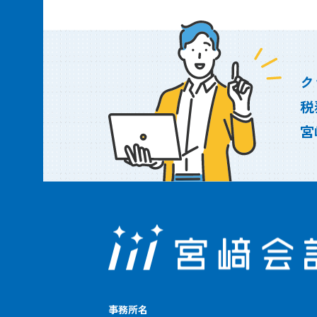
ク
税
宮
事務所名