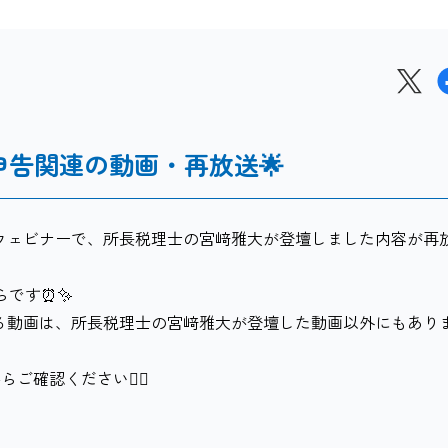
定申告関連の動画・再放送🌟
するウェビナーで、所長税理士の宮﨑雅大が登壇しました内容が再
からです⏰✨
連する動画は、所長税理士の宮﨑雅大が登壇した動画以外にもあり
確認ください🙇‍♂️