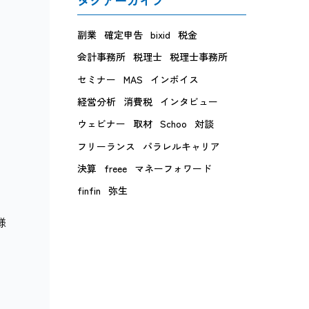
副業
確定申告
bixid
税金
会計事務所
税理士
税理士事務所
セミナー
MAS
インボイス
経営分析
消費税
インタビュー
ウェビナー
取材
Schoo
対談
フリーランス
パラレルキャリア
決算
freee
マネーフォワード
finfin
弥生
様