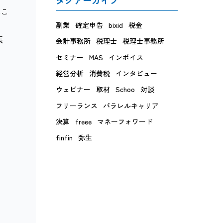
ぶこ
副業
確定申告
bixid
税金
長
会計事務所
税理士
税理士事務所
セミナー
MAS
インボイス
経営分析
消費税
インタビュー
ウェビナー
取材
Schoo
対談
フリーランス
パラレルキャリア
決算
freee
マネーフォワード
finfin
弥生