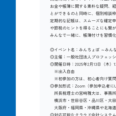
お金や帳簿に関する素朴な疑問、
とができるのと同時に、個別相談
定期的な記帳は、スムーズな確定申
や節税のヒントを得ることにも繋
みんなで一緒に、帳簿付けを習慣
◎イベント名：みんちょぼ ～みんなで
◎主催：一般社団法人プロフェッ
◎開催日時：2025年2月13日（木）13:0
※出入自由
※初参加の方は、初心者向け質問
◎参加形式：Zoom（参加申込者に
所長税理士の宮﨑雅大は、事務所
横浜市・世田谷区・品川区・大田
大阪府・福岡県・沖縄県や北海道
◎対応可能なクラウド会計システム：fr