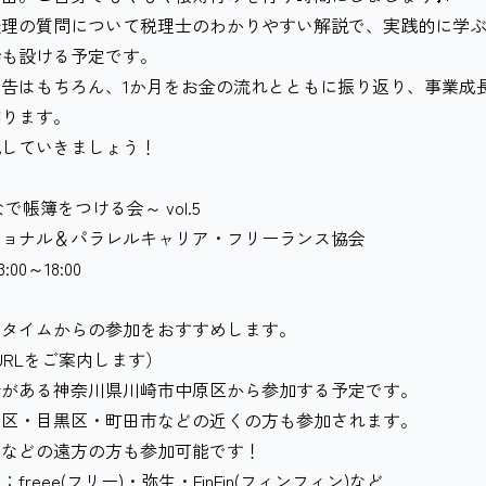
経理の質問について税理士のわかりやすい解説で、実践的に学
枠も設ける予定です。
告はもちろん、1か月をお金の流れとともに振り返り、事業成
がります。
化していきましょう！
帳簿をつける会～ vol.5
ショナル＆パラレルキャリア・フリーランス協会
0～18:00
タイムからの参加をおすすめします。
URLをご案内します）
がある神奈川県川崎市中原区から参加する予定です。
区・目黒区・町田市などの近くの方も参加されます。
などの遠方の方も参加可能です！
eee(フリー)・弥生・FinFin(フィンフィン)など