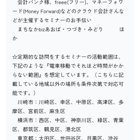
会計バンク様、freee(フリー)、マネーフォワ
ード(Money Forward)などのクラウド会計さんな
どが主催するセミナーのお手伝い
まちなかbizあおば・つづき・みどり ほ
か
☆定期的な訪問をするセミナーの活動範囲は、
下記のような『電車移動でそれほど時間がかか
らない範囲』を想定しています。（こちらに記
載している地域以外の場所も条件次第で対応可
能です。）
川崎市：川崎区、幸区、中原区、高津区、多
摩区、宮前区、麻生区
横浜市：西区、中区、神奈川区、緑区、青葉
区、都筑区、鶴見区、港北区
東京都：大田区、世田谷区、目黒区、渋谷