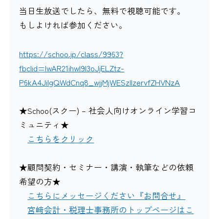
当日生放送でしたら、無料で視聴可能です。
もしよければ参加ください。
https://schoo.jp/class/9963?
fbclid=IwAR21ihwI9I3oJjELZtz-
P6kA4JilgQWdCnq8_wjjMjWESzllzervfZHVNzA
★Schoo(スクー) – 社会人向けオンライン学習コ
ミュニティ★
こちらをクリック
★顧問契約・セミナー・講演・執筆などの依頼
希望の方★
こちらにメッセージください『お問合せ』
宮﨑会計・税理士事務所のトップページはこ