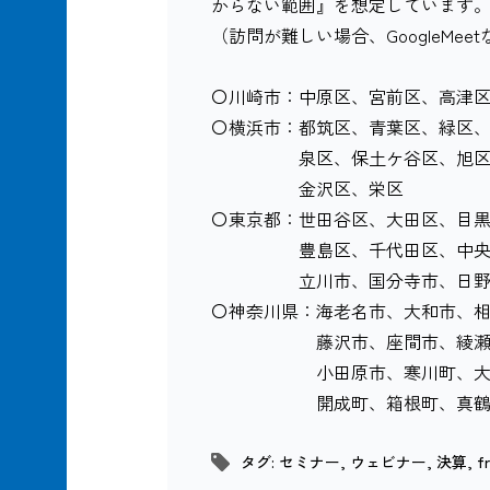
からない範囲』を想定しています
（訪問が難しい場合、GoogleM
〇川崎市：中原区、宮前区、高津
〇横浜市：都筑区、青葉区、緑区
泉区、保土ケ谷区、旭区、瀬
金沢区、栄区
〇東京都：世田谷区、大田区、目
豊島区、千代田区、中央区、
立川市、国分寺市、日野市、多
〇神奈川県：海老名市、大和市、
藤沢市、座間市、綾瀬市、愛
小田原市、寒川町、大磯町、
開成町、箱根町、真鶴町、
タグ:
セミナー
,
ウェビナー
,
決算
,
f