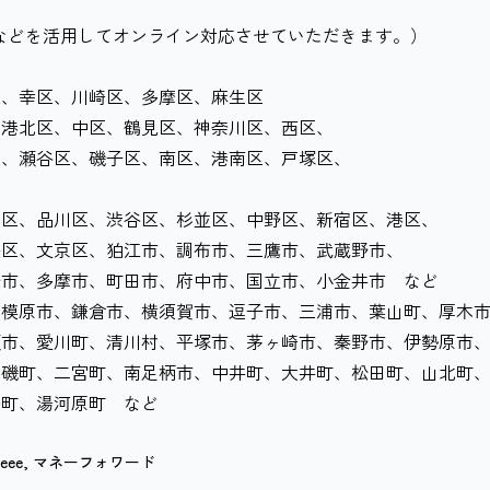
。
eetなどを活用してオンライン対応させていただきます。）
区、幸区、川崎区、多摩区、麻生区
、港北区、中区、鶴見区、神奈川区、西区、
谷区、磯子区、南区、港南区、戸塚区、
黒区、品川区、渋谷区、杉並区、中野区、新宿区、港区、
文京区、狛江市、調布市、三鷹市、武蔵野市、
摩市、町田市、府中市、国立市、小金井市 など
相模原市、鎌倉市、横須賀市、逗子市、三浦市、葉山町、厚木
川町、清川村、平塚市、茅ヶ崎市、秦野市、伊勢原市
二宮町、南足柄市、中井町、大井町、松田町、山北町
湯河原町 など
reee
,
マネーフォワード