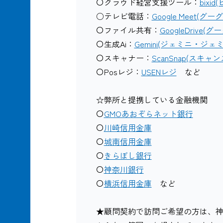
〇クラウド経営支援ツール：
bixi
○テレビ電話：
Google Meet(グ
〇ファイル共有：
GoogleDrive
〇生成Ai：
Gemini(ジェミニ・ジェ
〇スキャナー：
ScanSnap(スキャ
〇Posレジ：
USENレジ
など
☆弊所と提携している金融機関
〇
GMOあおぞらネット銀行
〇
川崎信用金庫
〇
城南信用金庫
〇
きらぼし銀行
〇
神奈川銀行
〇
横浜信用金庫
など
★顧問契約で訪問ご希望の方は、