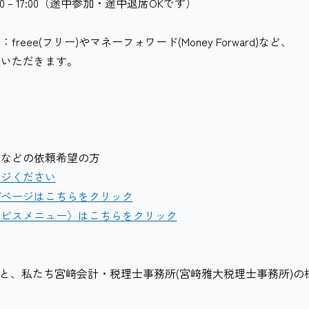
:00 – 17:00（途中参加・途中退席OKです）
eee(フリー)やマネーフォワード(Money Forward)など、
ていただきます。
筆などの依頼希望の方
ージください
プページはこちらをクリック
ービスメニュー〉はこちらをクリック
ると、私たち宮﨑会計・税理士事務所(宮﨑雅大税理士事務所)の