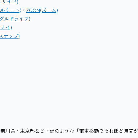
d(ビサイド)
ーグルミート)
・
ZOOM(ズーム)
(グーグルドライブ)
ミナイ)
ンスナップ)
神奈川県・東京都など下記のような『電車移動でそれほど時間