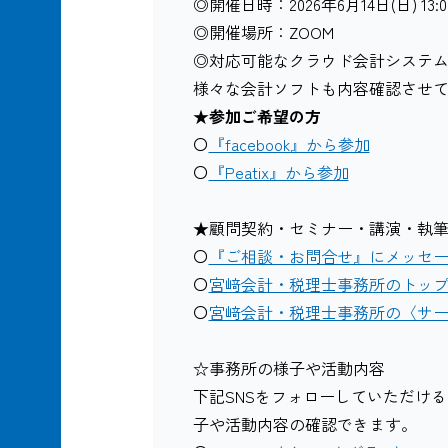
◎開催日時：2026年6月14日(日) 13
◎開催場所：ZOOM
◎対応可能なクラウド会計システム：fr
様々な会計ソフトも内容確認させ
★参加ご希望の方
〇
『facebook』から参加
〇
『Peatix』から参加
★顧問契約・セミナー・講演・執
〇
『ご相談・お問合せ』にメッセ
〇
宮﨑会計・税理士事務所のトッ
〇
宮﨑会計・税理士事務所の〈サ
☆事務所の様子や活動内容
下記SNSをフォローしていただけ
子や活動内容の確認できます。