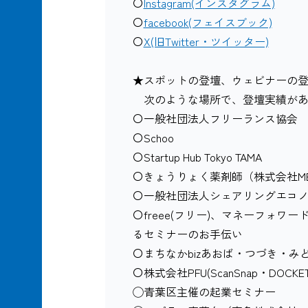
〇
Instagram(インスタグラム)
〇
facebook(フェイスブック)
〇
X(旧Twitter・ツイッター)
★スポットの登壇、ウェビナーの
次のような場所で、登壇実績があ
〇一般社団法人フリーランス協会
〇Schoo
〇Startup Hub Tokyo TAMA
〇きょうりょく薬剤師（株式会社MED
〇一般社団法人シェアリングエコ
〇freee(フリー)、マネーフォワード
るセミナーのお手伝い
〇まちなかbizあおば・つづき・み
〇株式会社PFU(ScanSnap・DOCK
◯青葉区主催の起業セミナー