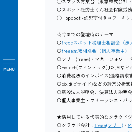
◯スプラス青葉台（東急株式会社・YA
〇スポット社労士くん社会保険労務
◯Hippopot -託児室付きコワ
☆今までの登壇時のテーマ
〇
freeeスポット税理士相談会（法
〇
freee記帳相談会（個人事業主）
〇フリー(freee)・マネーフォワード(
〇Fintech(フィンテック),DX,
〇消費税法のインボイス(適格請求
〇bixid(ビサイド)などの経営分析
〇新設法人説明会、決算法人説明
〇個人事業主・フリーランス・パ
★活用している代表的なクラウドツール
〇クラウド会計：
freee(フリー)
・
M