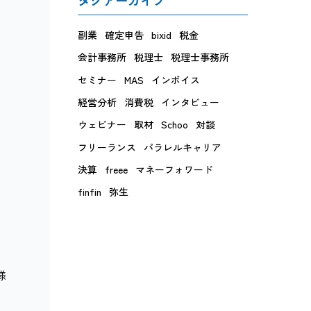
副業
確定申告
bixid
税金
会計事務所
税理士
税理士事務所
セミナー
MAS
インボイス
経営分析
消費税
インタビュー
ウェビナー
取材
Schoo
対談
フリーランス
パラレルキャリア
決算
freee
マネーフォワード
finfin
弥生
様