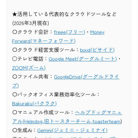
★活用している代表的なクラウドツールなど
(2026年3月現在)
〇クラウド会計：
freee(フリー)
・
Money
Forward(マネーフォワード)
〇クラウド経営支援ツール：
bixid(ビサイド)
○テレビ電話：
Google Meet(グーグルミート)
・
ZOOM(ズーム)
〇ファイル共有：
GoogleDrive(グーグルドライ
ブ)
〇バックオフィス業務効率化ツール：
Bakuraku(バクラク)
〇マニュアル作成ツール：
ヘルプドッグマニュ
アル(Helpdog,旧トースターチーム,toasterteam
)
〇生成Ai：
Gemini(ジェミニ・ジェミナイ)