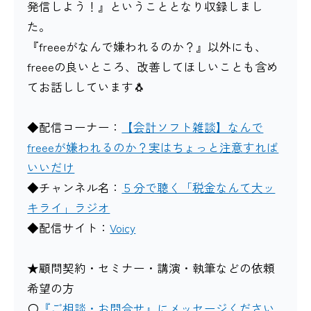
発信しよう！』ということとなり収録しまし
た。
『freeeがなんで嫌われるのか？』以外にも、
freeeの良いところ、改善してほしいことも含め
てお話ししています🐧
◆配信コーナー：
【会計ソフト雑談】なんで
freeeが嫌われるのか？実はちょっと注意すれば
いいだけ
◆チャンネル名：
５分で聴く「税金なんて大ッ
キライ」ラジオ
◆配信サイト：
Voicy
★顧問契約・セミナー・講演・執筆などの依頼
希望の方
〇
『ご相談・お問合せ』にメッセージください