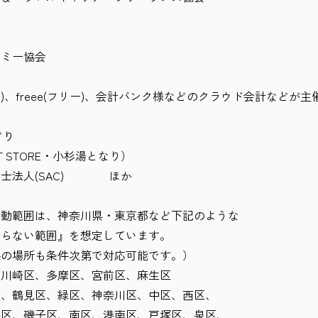
ノミー協会
ard)、freee(フリー)、会計バンク様などのクラウド会計などが主
どり
ET STORE・小杉湯となり）
務士法人(SAC) ほか
活動範囲は、神奈川県・東京都など下記のような
らない範囲』を想定しています。
の場所も条件次第で対応可能です。）
、川崎区、多摩区、宮前区、麻生区
区、鶴見区、緑区、神奈川区、中区、西区、
磯子区、南区、港南区、戸塚区、泉区、