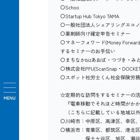
〇Schoo
〇Startup Hub Tokyo TAMA
〇一般社団法人シェアリングエコ
〇薬剤師向け確定申告セミナー
〇マネーフォワード(Money Forw
するセミナーのお手伝い
〇まちなかbizあおば・つづき・み
〇株式会社PFU(ScanSnap・DOCK
〇スポット社労士くん社会保険労
☆定期的な訪問をするセミナーの
『電車移動でそれほど時間がかか
（こちらに記載している地域以外
〇川崎市：中原区、高津区、幸区
〇横浜市：青葉区、都筑区、港北
保土ケ谷区、旭区、瀬谷区、