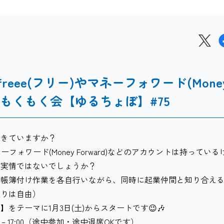
reee(フリー)やマネーフォワード(Mone
付けもくもく会【ゆるちょぼ】#75
できていますか？
ーフォワード(Money Forward)などのアカウントは持っている
が実情ではないでしょうか？
て帳簿付け作業を各自行いながら、同時に起業仲間と知り合え
入りは自由）
】をテーマに1月3日(土)からスタートです😉🎶
00 – 17:00（途中参加・途中退席OKです）