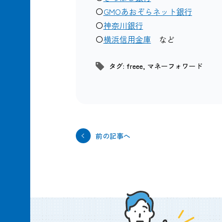
〇
GMOあおぞらネット銀行
〇
神奈川銀行
〇
横浜信用金庫
など
タグ:
freee
,
マネーフォワード
前の記事へ