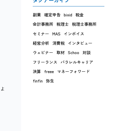
副業
確定申告
bixid
税金
会計事務所
税理士
税理士事務所
セミナー
MAS
インボイス
経営分析
消費税
インタビュー
ウェビナー
取材
Schoo
対談
フリーランス
パラレルキャリア
決算
freee
マネーフォワード
finfin
弥生
るよ