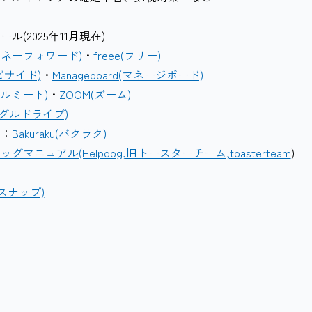
(2025年11月現在)
rd(マネーフォワード)
・
freee(フリー)
d(ビサイド)
・
Manageboard(マネージボード)
ーグルミート)
・
ZOOM(ズーム)
(グーグルドライブ)
ル：
Bakuraku(バクラク)
グマニュアル(Helpdog,旧トースターチーム,toasterteam
)
ンスナップ)