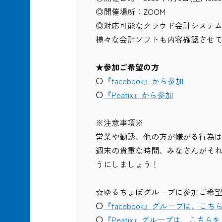
◎開催場所：ZOOM
◎対応可能なクラウド会計システム：fr
様々な会計ソフトも内容確認させ
★参加ご希望の方
〇
『
facebook』から参加
〇
『Peatix』から参加
※注意事項※
営業や勧誘、他の方が嫌がる行為
週末の貴重な時間、みなさんがそ
うにしましょう！
☆ゆるちょぼグループに参加ご希
〇
『facebook』グループは、こ
〇
『Peatix』グループは、こちら