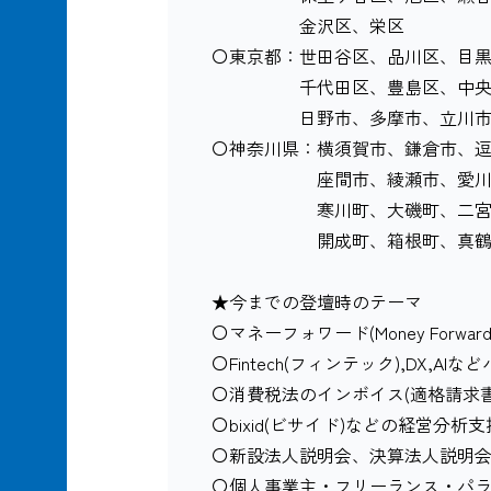
金沢区、栄区
〇東京都：世田谷区、品川区、目
千代田区、豊島区、中央区、
日野市、多摩市、立川市、町田
〇神奈川県：横須賀市、鎌倉市、
座間市、綾瀬市、愛川町、清
寒川町、大磯町、二宮町、小
開成町、箱根町、真鶴町、
★今までの登壇時のテーマ
〇マネーフォワード(Money Forwa
〇Fintech(フィンテック),DX,
〇消費税法のインボイス(適格請求
〇bixid(ビサイド)などの経営分析
〇新設法人説明会、決算法人説明
〇個人事業主・フリーランス・パ