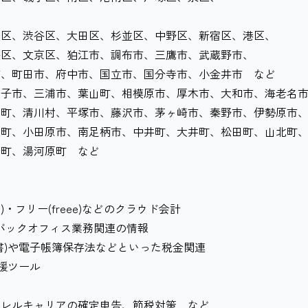
黒区、渋谷区、大田区、杉並区、中野区、新宿区、港区、
文京区、狛江市、調布市、三鷹市、武蔵野市、
市、府中市、国立市、国分寺市、小金井市 など
逗子市、三浦市、葉山町、相模原市、厚木市、大和市、海老名
川村、平塚市、藤沢市、茅ヶ崎市、秦野市、伊勢原市
田原市、南足柄市、中井町、大井町、松田町、山北町
湯河原町 など
rd)・フリー(freee)などのクラウド会計
AIなどバックオフィス業務関連の情報
書)や電子帳簿保存法などといった税金関連
支援ツール
会
ラレルキャリアの確定申告、節税対策 など