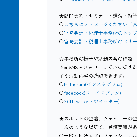
★顧問契約・セミナー・講演・執
〇
こちらにメッセージください『
〇
宮﨑会計・税理士事務所のトッ
〇
宮﨑会計・税理士事務所の〈サ
☆事務所の様子や活動内容の確認
下記SNSをフォローしていただけ
子や活動内容の確認できます。
〇
Instagram(インスタグラム)
〇
facebook(フェイスブック)
〇
X(旧Twitter・ツイッター)
★スポットの登壇、ウェビナーの
次のような場所で、登壇実績があ
〇一般社団法人プロフェッショナ