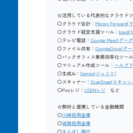
☆活用している代表的なクラウドツール
〇クラウド会計：
Money Forwa
〇クラウド経営支援ツール：
bixi
○テレビ電話：
Google Meet(グ
〇ファイル共有：
GoogleDrive
〇バックオフィス業務効率化ツー
〇マニュアル作成ツール：
ヘルプドッ
〇生成Ai：
Gemini(ジェミニ)
〇スキャナー：
ScanSnap(スキャ
〇Posレジ：
USENレジ
など
☆弊所と提携している金融機関
〇
川崎信用金庫
〇
城南信用金庫
〇
きらぼし銀行