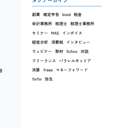
副業
確定申告
bixid
税金
会計事務所
税理士
税理士事務所
セミナー
MAS
インボイス
経営分析
消費税
インタビュー
ウェビナー
取材
Schoo
対談
フリーランス
パラレルキャリア
決算
freee
マネーフォワード
様
finfin
弥生