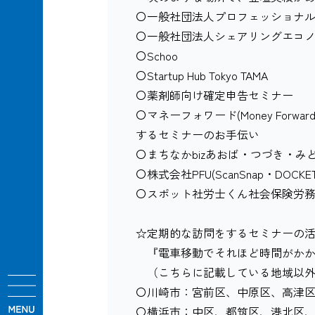
〇一般社団法人プロフェッショナ
〇一般社団法人シェアリングエコ
〇Schoo
〇Startup Hub Tokyo TAMA
〇薬剤師向け確定申告セミナー
〇マネーフォワード(Money Forw
するセミナーのお手伝い
〇まちなかbizあおば・つづき・み
〇株式会社PFU(ScanSnap・DOCK
〇スポット社労士くん社会保険労
☆定期的な訪問をするセミナーの
『電車移動でそれほど時間がかか
（こちらに記載している地域以外
〇川崎市：宮前区、中原区、高津
〇横浜市：中区、都筑区、港北区