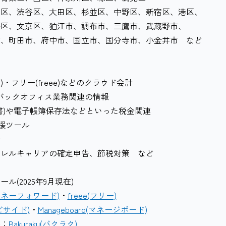
川区、渋谷区、大田区、杉並区、中野区、新宿区、港区、
文京区、狛江市、調布市、三鷹市、武蔵野市、
市、府中市、国立市、国分寺市、小金井市 など
rd)・フリー(freee)などのクラウド会計
AIなどバックオフィス業務関連の情報
書)や電子帳簿保存法などといった税金関連
支援ツール
会
ラレルキャリアの確定申告、節税対策 など
(2025年9月現在)
rd(マネーフォワード)
・
freee(フリー)
d(ビサイド)
・
Manageboard(マネージボード)
ル：
Bakuraku(バクラク)