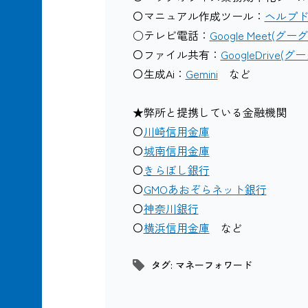
〇マニュアル作成ツール：
ヘルプドッ
○テレビ電話：
Google Meet(グ
〇ファイル共有：
GoogleDrive
〇生成Ai：
Gemini
など
★弊所と提携している金融機関
〇
川崎信用金庫
〇
城南信用金庫
〇
きらぼし銀行
〇
GMOあおぞらネット銀行
〇
神奈川銀行
〇
横浜信用金庫
など
タグ:
マネーフォワード