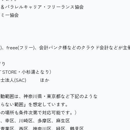
ル＆パラレルキャリア・フリーランス協会
ノミー協会
ard)、freee(フリー)、会計バンク様などのクラウド会計などが主
どり
ET STORE・小杉湯となり）
務士法人(SAC) ほか
活動範囲は、神奈川県・東京都など下記のような
らない範囲』を想定しています。
の場所も条件次第で対応可能です。）
区、幸区、川崎区、多摩区、麻生区
、青葉区、西区、神奈川区、緑区、鶴見区