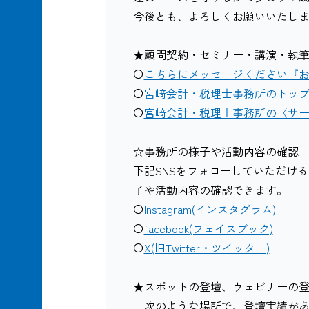
今後とも、よろしくお願いいたしま
★顧問契約・セミナー・講演・執
〇
こちらにメッセージください『
〇
宮﨑会計・税理士事務所のトッ
〇
宮﨑会計・税理士事務所の〈サ
☆事務所の様子や活動内容の確認
下記SNSをフォローしていただけ
子や活動内容の確認できます。
〇
Instagram(インスタグラム)
〇
facebook(フェイスブック)
〇
X(旧Twitter・ツイッター)
★スポットの登壇、ウェビナーの
次のような場所で、登壇実績があ